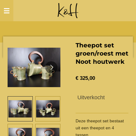
Ga
direct
naar
de
hoofdinhoud
Theepot set
groen/roest met
Noot houtwerk
€ 325,00
Uitverkocht
Deze theepot set bestaat
uit een theepot en 4
tassen.