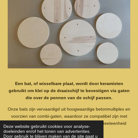
Een
bat,
of
wisselbare
plaat,
wordt
door
keramisten
gebruikt
om
klei
op
de
draaischijf
te
bevestigen
via
gaten
die
over
de
pennen
van
de
schijf
passen.
Onze
bats
zijn
vervaardigd
uit
hoogwaardige
betonmultiplex
en
voorzien
van
combi-
gaten,
waardoor
ze
compatibel
zijn
met
vrijwel
elk
type
draaischijf—
ongeacht
merk
of
meeteenheid
Deze website gebruikt cookies voor analyse-
(
inch
of
centimeter).
doeleinden en/of het tonen van advertenties.
Door gebruik te blijven maken van de site gaat u