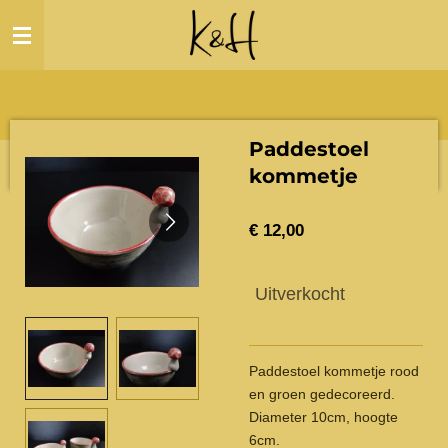
Ga
direct
naar
de
hoofdinhoud
Paddestoel
kommetje
€ 12,00
Uitverkocht
Paddestoel kommetje rood
en groen gedecoreerd.
Diameter 10cm, hoogte
6cm.