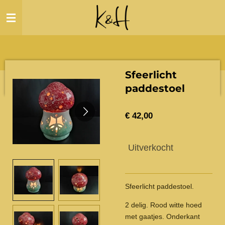
Ga
direct
naar
de
hoofdinhoud
Sfeerlicht
paddestoel
€ 42,00
Uitverkocht
Sfeerlicht paddestoel.
2 delig. Rood witte hoed
met gaatjes. Onderkant