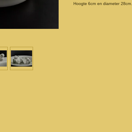
Hoogte 6cm en diameter 28cm