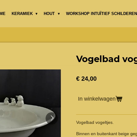
ME
KERAMIEK
HOUT
WORKSHOP INTUÏTIEF SCHILDEREN
Vogelbad vog
€ 24,00
In winkelwagen
Vogelbad vogeltjes.
Binnen en buitenkant beige geg