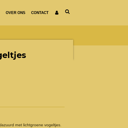
OVER ONS
CONTACT
eltjes
lazuurd met lichtgroene vogeltjes.