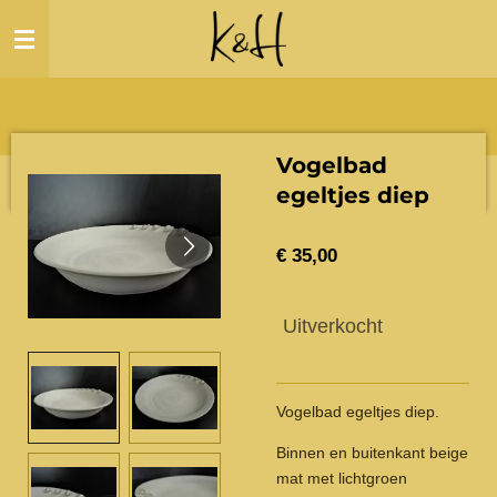
Ga
direct
naar
de
hoofdinhoud
Vogelbad
egeltjes diep
€ 35,00
Uitverkocht
Vogelbad egeltjes diep.
Binnen en buitenkant beige
mat met lichtgroen