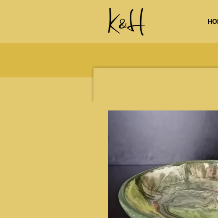
Ga
direct
HO
naar
de
hoofdinhoud