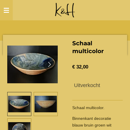
Ga
direct
naar
de
hoofdinhoud
Schaal
multicolor
€ 32,00
Uitverkocht
Schaal multicolor.
Binnenkant decoratie
blauw bruin groen wit