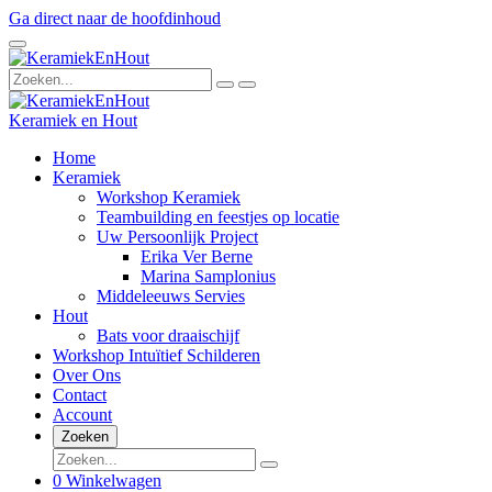
Ga direct naar de hoofdinhoud
Keramiek en Hout
Home
Keramiek
Workshop Keramiek
Teambuilding en feestjes op locatie
Uw Persoonlijk Project
Erika Ver Berne
Marina Samplonius
Middeleeuws Servies
Hout
Bats voor draaischijf
Workshop Intuïtief Schilderen
Over Ons
Contact
Account
Zoeken
0
Winkelwagen